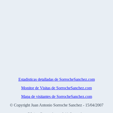
Estadisticas detalladas de SorrocheSanchez.com
Monitor de Visitas de SorrocheSanchez.com
Mapa de visitantes de SorrocheSanchez.com
© Copyright Juan Antonio Sorroche Sanchez - 15/04/2007