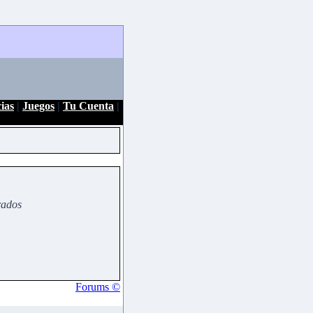
ias
|
Juegos
|
Tu Cuenta
|
rados
Forums ©