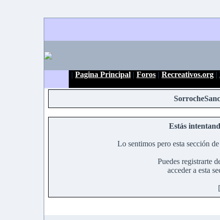
|
Pagina Principal
|
Foros
|
Recreativos.org
|
SorrocheSanc
Estás intentand
Lo sentimos pero esta sección de 
Puedes registrarte d
acceder a esta se