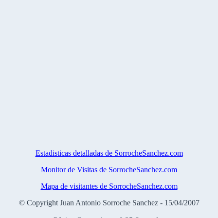
Estadisticas detalladas de SorrocheSanchez.com
Monitor de Visitas de SorrocheSanchez.com
Mapa de visitantes de SorrocheSanchez.com
© Copyright Juan Antonio Sorroche Sanchez - 15/04/2007