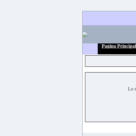
|
Pagina Principal
Lo s