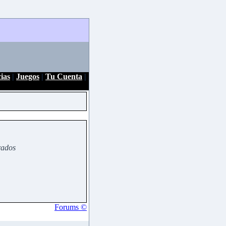
ias
|
Juegos
|
Tu Cuenta
|
rados
Forums ©