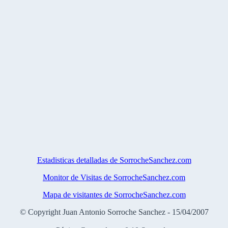
Estadisticas detalladas de SorrocheSanchez.com
Monitor de Visitas de SorrocheSanchez.com
Mapa de visitantes de SorrocheSanchez.com
© Copyright Juan Antonio Sorroche Sanchez - 15/04/2007